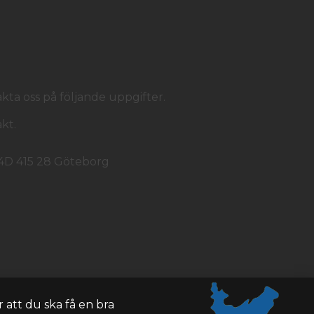
ta oss på följande uppgifter.
kt.
 4D 415 28 Göteborg
 att du ska få en bra