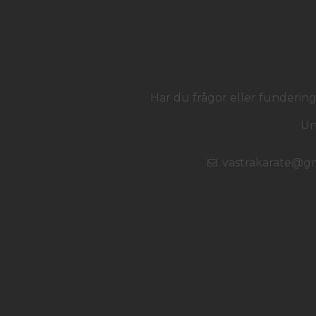
Har du frågor eller funderin
Un
vastrakarate@g