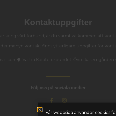
Kontaktuppgifter
gar kring vårt förbund, är du varmt välkommen att kontak
der menyn kontakt finns ytterligare uppgifter för konta
mail.com
Västra Karateförbundet, Övre kaserngården
Följ oss på sociala medier
Vår webbsida använder cookies för