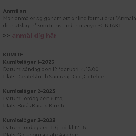
Anmälan
Man anmäler sig genom ett online formuläret ”Anmäl
distriktsläger” som finns under menyn KONTAKT.
>>
anmäl dig här
KUMITE
Kumiteläger 1–2023
Datum: sön
dag den 12 februari kl. 13.00
Plats:
Karateklubb Samuraj Dojo, Göteborg
Kumiteläger 2–2023
Datum: lör
dag den 6 maj
Plats:
Borås Karate Klubb
Kumiteläger 3–2023
Datum: lör
dag den 10 juni
kl 12-16
Plats:
Göteborg karate Akademi