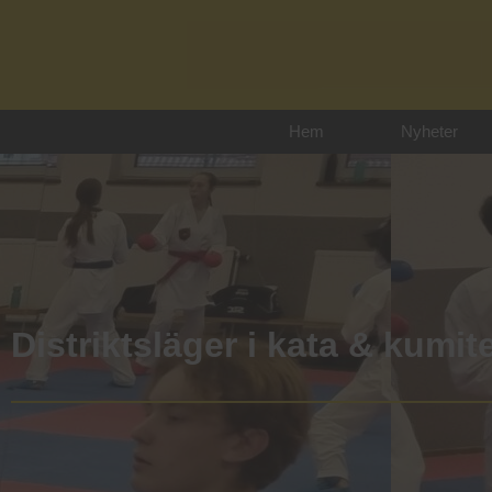
Hem
Nyheter
Distriktsläger i kata & kumit