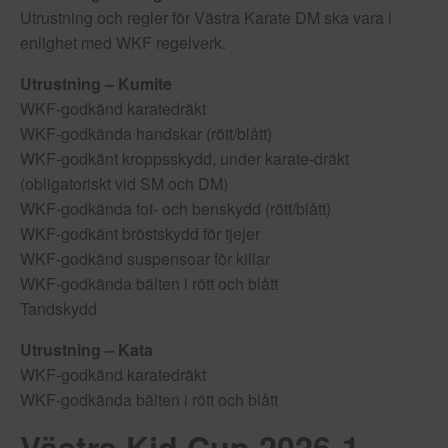
Utrustning och regler för Västra Karate DM ska vara i
enlighet med WKF regelverk.
Utrustning – Kumite
WKF-godkänd karatedräkt
WKF-godkända handskar (rött/blått)
WKF-godkänt kroppsskydd, under karate-dräkt
(obligatoriskt vid SM och DM)
WKF-godkända fot- och benskydd (rött/blått)
WKF-godkänt bröstskydd för tjejer
WKF-godkänd suspensoar för killar
WKF-godkända bälten i rött och blått
Tandskydd
Utrustning – Kata
WKF-godkänd karatedräkt
WKF-godkända bälten i rött och blått
Västra Kid Cup 2026-1