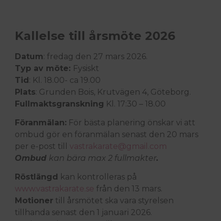
Kallelse till årsmöte 2026
Datum
: fredag den 27 mars 2026.
Typ av möte:
Fysiskt
Tid
: Kl. 18.00- ca 19.00
Plats
: Grunden Bois, Krutvägen 4, Göteborg.
Fullmaktsgranskning
Kl. 17:30 – 18.00
Föranmälan:
För bästa planering önskar vi att
ombud gör en föranmälan senast den 20 mars
per e-post till
vastrakarate@gmail.com
Ombud
kan bära max 2 fullmakter
.
Röstlängd
kan kontrolleras på
www.vastrakarate.se
från den 13 mars.
Motioner
till årsmötet ska vara styrelsen
tillhanda senast den 1 januari 2026.