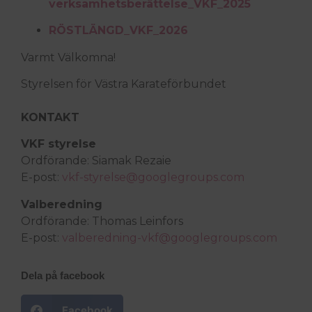
verksamhetsberättelse_VKF_2025
RÖSTLÄNGD_VKF_2026
Varmt Välkomna!
Styrelsen för Västra Karateförbundet
KONTAKT
VKF styrelse
Ordförande: Siamak Rezaie
E-post:
vkf-styrelse@googlegroups.com
Valberedning
Ordförande: Thomas Leinfors
E-post:
valberedning-vkf@googlegroups.com
Dela på facebook
Facebook