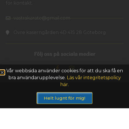
för kontakt.
vastrakarate@gmail.com
Övre kaserngården 4D 415 28 Göteborg
Följ oss på sociala medier
Vår webbsida använder cookies för att du ska få en
bra användarupplevelse.
Läs vår integritetspolicy
här.
Helt lugnt för mig!
© Västra Karateförbundet 2024 –
Powered by CMS.SE