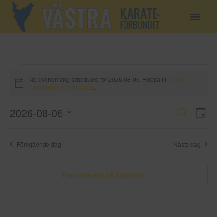
No evenemang scheduled for 2026-08-06. Hoppa till
nästa
Notis
kommande evenemang
.
Even
Ev
2026-08-06
Sök
Dag
Välj
vy
Sear
datum.
Föregående dag
Nästa dag
and
View
Prenumerera på kalender
Navig