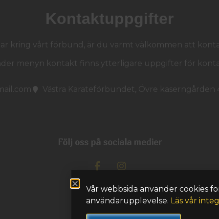
Kontaktuppgifter
gar kring vårt förbund, är du varmt välkommen att kontak
der menyn kontakt finns ytterligare uppgifter för konta
mail.com
Västra Karateförbundet, Övre kaserngården
Följ oss på sociala medier
Vår webbsida använder cookies för
användarupplevelse.
Läs vår integ