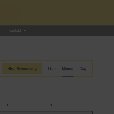
Kontakt
Evenemang
Hitta Evenemang
Lista
Månad
Dag
vynavigering
L
S