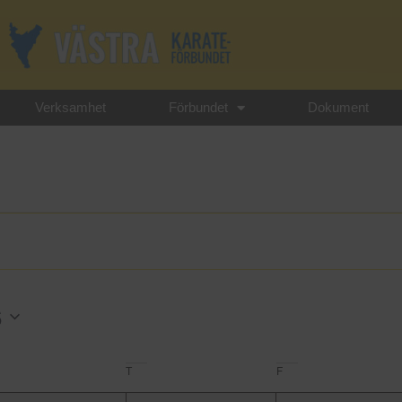
Verksamhet
Förbundet
Dokument
6
T
F