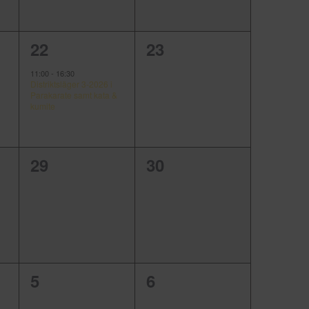
1
0
22
23
,
evenemang,
evenemang,
11:00
-
16:30
Distriktsläger 3-2026 i
Parakarate samt kata &
kumite
0
0
29
30
,
evenemang,
evenemang,
0
0
5
6
,
evenemang,
evenemang,