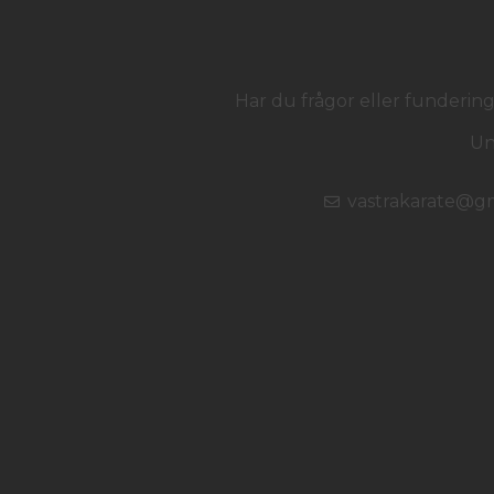
Har du frågor eller funderin
Un
vastrakarate@g