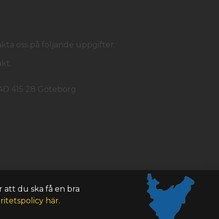
ta oss på följande uppgifter.
kt.
 4D 415 28 Göteborg
 att du ska få en bra
ritetspolicy här.